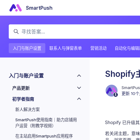
跳到主内容
SmartPush
搜索
入门与账户设置
联系人与弹窗表单
营销活动
自动化与编辑
Shopi
入门与账户设置
SmartPu
产品更新
更新
10
初学者指南
新人解决方案
SmartPush使用指南｜助力店铺用
Shopify 已
户运营（附教学视频）
若关闭主题，意味
在主站启用Smartpush应用程序
品、浏览页面、商