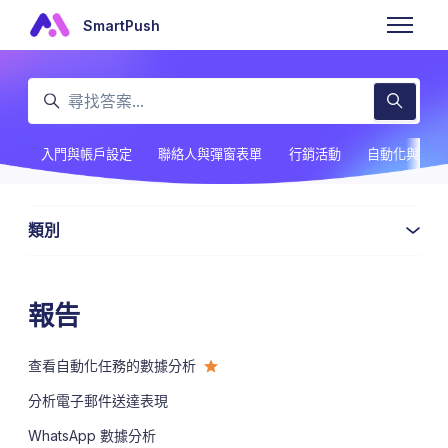
跳至主內容
SmartPush
切換導覽
搜尋
入門與帳戶設定
聯絡人與彈窗表單
行銷活動
自動化與編輯
類別
報告
查看自動化任務的數據分析
分析電子郵件送達表現
WhatsApp 數據分析